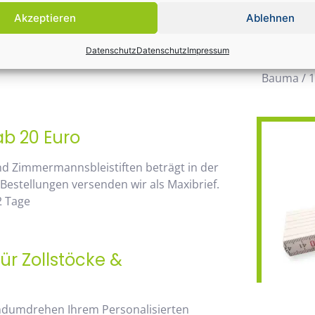
möglichen
Akzeptieren
Ablehnen
wegzuden
 von unserem Mengenrabatt profitieren. Die
Datenschutz
Datenschutz
Impressum
Daher wir
go, sehen Sie sofort anhand der
Bauma / 1
ab 20 Euro
nd Zimmermannsbleistiften beträgt in der
 Bestellungen versenden wir als Maxibrief.
2 Tage
ür Zollstöcke &
andumdrehen Ihrem Personalisierten