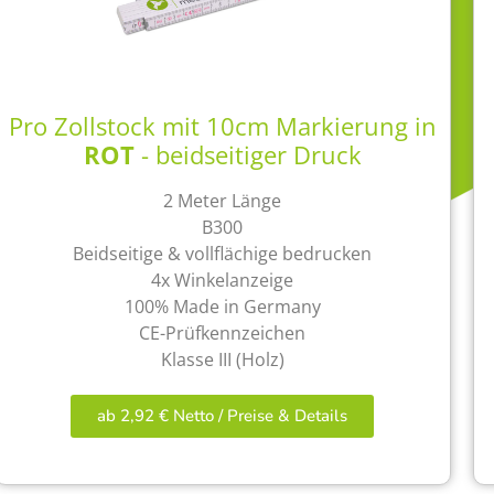
Pro Zollstock mit 10cm Markierung in
ROT
- beidseitiger Druck
2 Meter Länge
B300
Beidseitige & vollflächige bedrucken
4x Winkelanzeige
100% Made in Germany
CE-Prüfkennzeichen
Klasse III (Holz)
ab 2,92 € Netto / Preise & Details