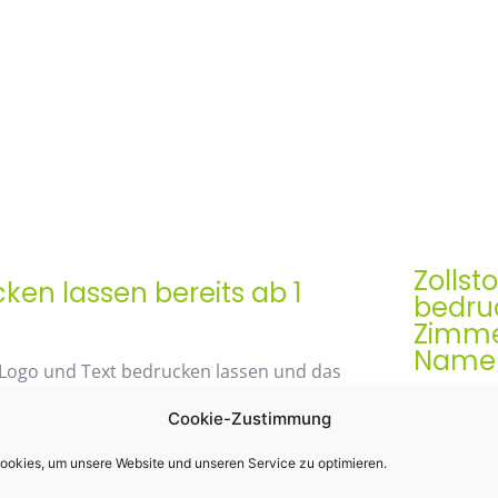
Zollst
en lassen bereits ab 1
bedruc
Zimme
Namen 
 Logo und Text bedrucken lassen und das
Der Zollst
Cookie-Zustimmung
Werbegesch
& praktis
okies, um unsere Website und unseren Service zu optimieren.
48% mit unserem
Einsatz k