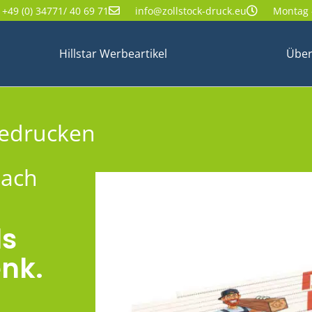
+49 (0) 34771/ 40 69 71
info@zollstock-druck.eu
Montag -
Hillstar Werbeartikel
Über
bedrucken
nach
ls
nk.