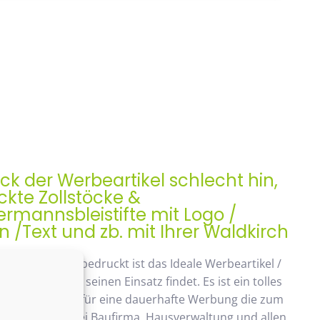
ock der Werbeartikel schlecht hin,
kte Zollstöcke &
rmannsbleistifte mit Logo /
/Text und zb. mit Ihrer Waldkirch
ock, Meterstab bedruckt ist das Ideale Werbeartikel /
enk der auch seinen Einsatz findet. Es ist ein tolles
ches Geschenk, für eine dauerhafte Werbung die zum
ommt. Beliebt bei Baufirma, Hausverwaltung und allen