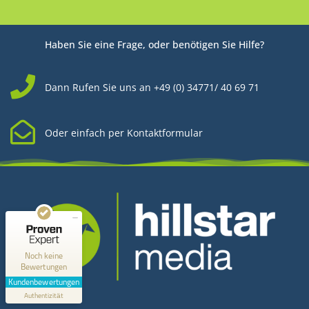
Haben Sie eine Frage, oder benötigen Sie Hilfe?
Dann Rufen Sie uns an +49 (0) 34771/ 40 69 71
Oder einfach per Kontaktformular
Kundenbewertungen und Erfahrungen zu
Hillstar Media
MANGELHAFT
0,00 / 5,00
Noch keine
Bewertungen
Erfahren Sie mehr über dieses Bewertungssiegel
Kundenbewertungen
Kontakt
Profil ansehen
Authentizität
1.1.1970