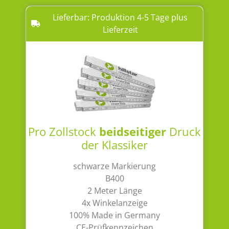
Lieferbar: Produktion 4-5 Tage plus
Lieferzeit
Pro Zollstock
beidseitiger
Druck
der Klassiker
schwarze Markierung
B400
2 Meter Länge
4x Winkelanzeige
100% Made in Germany
CE-Prüfkennzeichen