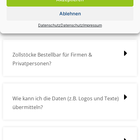
Zollstock Druckdatencheck / Profidatencheck
Ablehnen
kostet das was?
Datenschutz
Datenschutz
Impressum
Zollstöcke Bestellbar für Firmen &
Privatpersonen?
Wie kann ich die Daten (z.B. Logos und Texte)
übermitteln?