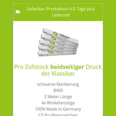
Lieferbar: Produktion 4-5 Tage plus
Lieferzeit
Pro Zollstock
beidseitiger
Druck
der Klassiker
schwarze Markierung
B400
2 Meter Länge
4x Winkelanzeige
100% Made in Germany
CE-Prüfkennzeichen