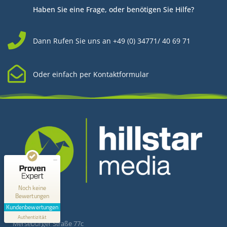
Haben Sie eine Frage, oder benötigen Sie Hilfe?
Dann Rufen Sie uns an +49 (0) 34771/ 40 69 71
Oder einfach per Kontaktformular
Kundenbewertungen und Erfahrungen zu
Hillstar Media
MANGELHAFT
0,00 / 5,00
Kontakt
Noch keine
Bewertungen
Erfahren Sie mehr über dieses Bewertungssiegel
Kundenbewertungen
Hillstar Media
Profil ansehen
Authentizität
1.1.1970
Merseburger Straße 77c