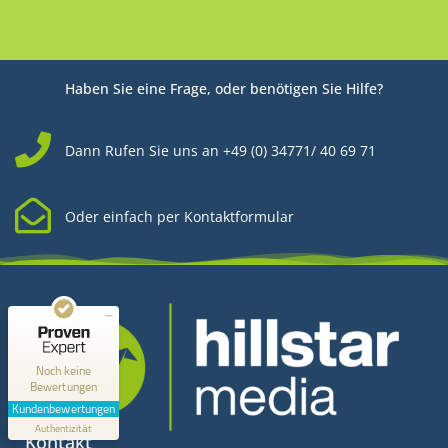
Haben Sie eine Frage, oder benötigen Sie Hilfe?
Dann Rufen Sie uns an +49 (0) 34771/ 40 69 71
Oder einfach per Kontaktformular
Kundenbewertungen und Erfahrungen zu
Hillstar Media
MANGELHAFT
0,00 / 5,00
Noch keine
Bewertungen
Erfahren Sie mehr über dieses Bewertungssiegel
Kundenbewertungen
Profil ansehen
Authentizität
1.1.1970
Kontakt