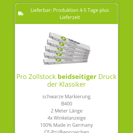
Lieferbar: Produktion 4-5 Tage plus
Lieferzeit
Pro Zollstock
beidseitiger
Druck
der Klassiker
schwarze Markierung
B400
2 Meter Länge
4x Winkelanzeige
100% Made in Germany
CE-Prüfkennzeichen