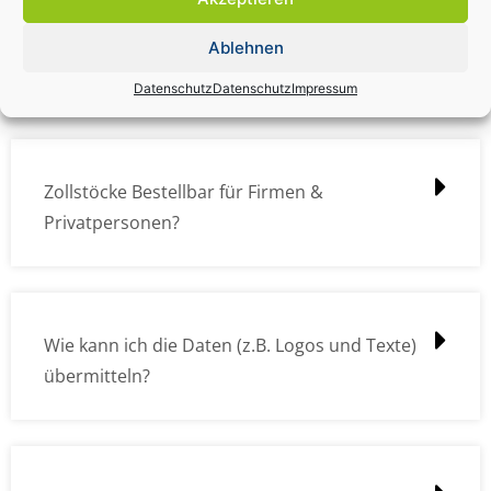
Zollstock Druckdatencheck / Profidatencheck
Ablehnen
kostet das was?
Datenschutz
Datenschutz
Impressum
Zollstöcke Bestellbar für Firmen &
Privatpersonen?
Wie kann ich die Daten (z.B. Logos und Texte)
übermitteln?