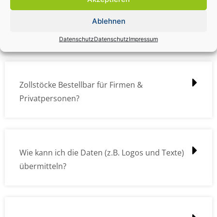
Zollstock Druckdatencheck / Profidatencheck
Ablehnen
kostet das was?
Datenschutz
Datenschutz
Impressum
Zollstöcke Bestellbar für Firmen &
Privatpersonen?
Wie kann ich die Daten (z.B. Logos und Texte)
übermitteln?