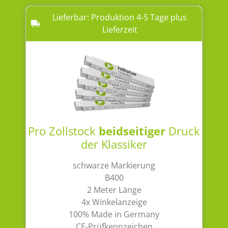
Lieferbar: Produktion 4-5 Tage plus
Lieferzeit
Pro Zollstock
beidseitiger
Druck
der Klassiker
schwarze Markierung
B400
2 Meter Länge
4x Winkelanzeige
100% Made in Germany
CE-Prüfkennzeichen