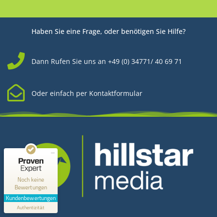
Haben Sie eine Frage, oder benötigen Sie Hilfe?
Dann Rufen Sie uns an +49 (0) 34771/ 40 69 71
Oder einfach per Kontaktformular
Kundenbewertungen und Erfahrungen zu
Hillstar Media
MANGELHAFT
0,00 / 5,00
Noch keine
Bewertungen
Erfahren Sie mehr über dieses Bewertungssiegel
Kundenbewertungen
Kontakt
Profil ansehen
Authentizität
1.1.1970