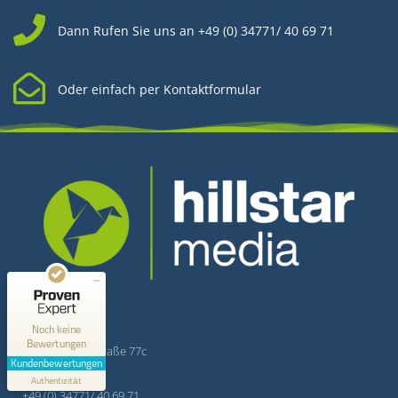
Dann Rufen Sie uns an +49 (0) 34771/ 40 69 71
Oder einfach per Kontaktformular
Kundenbewertungen und Erfahrungen zu
Hillstar Media
MANGELHAFT
Kontakt
Hillstar Media
0,00 / 5,00
Noch keine
Bewertungen
Merseburger Straße 77c
Erfahren Sie mehr über dieses Bewertungssiegel
Kundenbewertungen
06268 Querfurt
Profil ansehen
Authentizität
1.1.1970
+49 (0) 34771/ 40 69 71