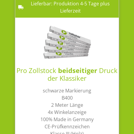
Lieferbar: Produktion 4-5 Tage plus
Lieferzeit
Pro Zollstock
beidseitiger
Druck
der Klassiker
schwarze Markierung
B400
2 Meter Länge
4x Winkelanzeige
100% Made in Germany
CE-Prüfkennzeichen
Klasse III (Holz)