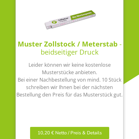
Muster Zollstock / Meterstab
-
beidseitiger Druck
Leider können wir keine kostenlose
Musterstücke anbieten.
Bei einer Nachbestellung von mind. 10 Stück
schreiben wir Ihnen bei der nächsten
Bestellung den Preis für das Musterstück gut.
10,20 € Netto / Preis & Details