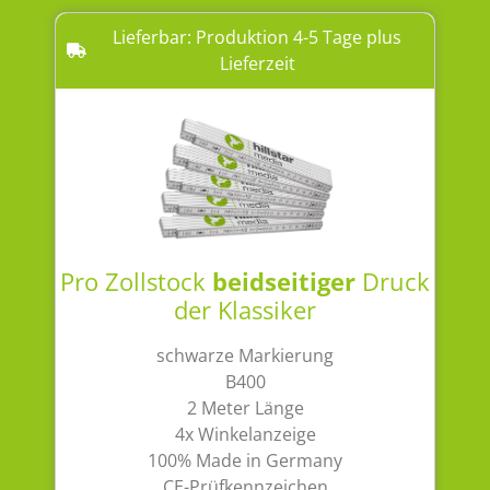
Lieferbar: Produktion 4-5 Tage plus
Lieferzeit
Pro Zollstock
beidseitiger
Druck
der Klassiker
schwarze Markierung
B400
2 Meter Länge
4x Winkelanzeige
100% Made in Germany
CE-Prüfkennzeichen