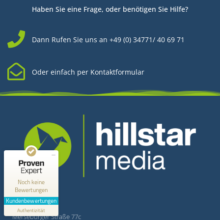
Haben Sie eine Frage, oder benötigen Sie Hilfe?
Dann Rufen Sie uns an +49 (0) 34771/ 40 69 71
Oder einfach per Kontaktformular
Kundenbewertungen und Erfahrungen zu
Hillstar Media
MANGELHAFT
0,00 / 5,00
Kontakt
Noch keine
Bewertungen
Erfahren Sie mehr über dieses Bewertungssiegel
Kundenbewertungen
Hillstar Media
Profil ansehen
Authentizität
1.1.1970
Merseburger Straße 77c